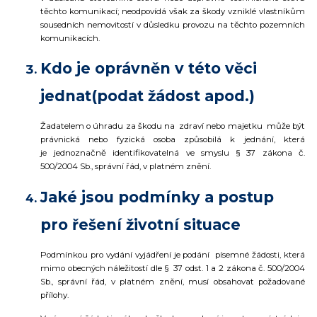
těchto komunikací; neodpovídá však za škody vzniklé vlastníkům
sousedních nemovitostí v důsledku provozu na těchto pozemních
komunikacích.
Kdo je oprávněn v této věci
jednat(podat žádost apod.)
Žadatelem o úhradu za škodu na zdraví nebo majetku může být
právnická nebo fyzická osoba způsobilá k jednání, která
je jednoznačně identifikovatelná ve smyslu § 37
zákona č.
500/2004 Sb., správní řád
, v platném znění.
Jaké jsou podmínky a postup
pro řešení životní situace
Podmínkou pro vydání vyjádření je podání písemné žádosti, která
mimo obecných náležitostí dle § 37 odst. 1 a 2
zákona č. 500/2004
Sb., správní řád
, v platném znění, musí obsahovat požadované
přílohy.