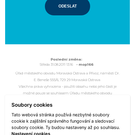
ODESLAT
Poslední změna:
Středa 31.08.2011 13:16
- mop166
Úřad městského obvodu Moravská Ostrava a Přívoz, náměstí Dr.
E. Beneše 555/6, 729 29 Moravská Ostrava
Všechna práva vyhrazena - použití obsahu nebo jeho částí je
možné pouze se souhlasem Úřadu městského obvodu
Moravská Ostrava a Přívoz.
Soubory cookies
Webové stránky jsou ve správě společnosti
OVANET a.s.
Tato webová stránka používá nezbytné soubory
cookie k zajištění správného fungování a sledovací
Mapa portálu
Přístupnost
Kontakt
Webmaster
soubory cookie. Ty budou nastaveny až po souhlasu.
Vyhledat
Nastavení cookies
Nastavení cookies