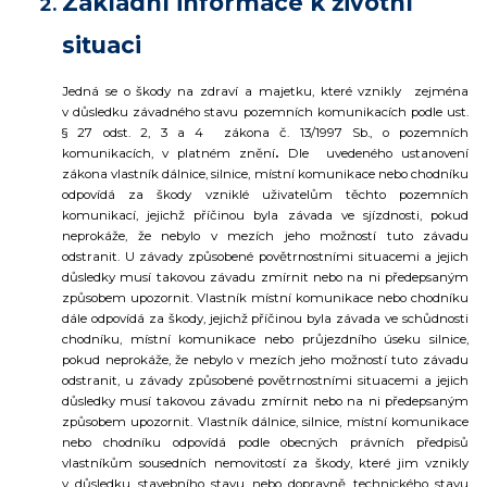
Základní informace k životní
situaci
Jedná se o škody na zdraví a majetku, které vznikly zejména
v důsledku závadného stavu pozemních komunikacích podle ust.
§ 27 odst. 2, 3 a 4
zákona č. 13/1997 Sb., o pozemních
komunikacích
, v platném znění
.
Dle uvedeného ustanovení
zákona vlastník dálnice, silnice, místní komunikace nebo chodníku
odpovídá za škody vzniklé uživatelům těchto pozemních
komunikací, jejichž příčinou byla závada ve sjízdnosti, pokud
neprokáže, že nebylo v mezích jeho možností tuto závadu
odstranit. U závady způsobené povětrnostními situacemi a jejich
důsledky musí takovou závadu zmírnit nebo na ni předepsaným
způsobem upozornit. Vlastník místní komunikace nebo chodníku
dále odpovídá za škody, jejichž příčinou byla závada ve schůdnosti
chodníku, místní komunikace nebo průjezdního úseku silnice,
pokud neprokáže, že nebylo v mezích jeho možností tuto závadu
odstranit, u závady způsobené povětrnostními situacemi a jejich
důsledky musí takovou závadu zmírnit nebo na ni předepsaným
způsobem upozornit. Vlastník dálnice, silnice, místní komunikace
nebo chodníku odpovídá podle obecných právních předpisů
vlastníkům sousedních nemovitostí za škody, které jim vznikly
v důsledku stavebního stavu nebo dopravně technického stavu