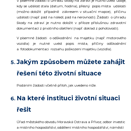
V písemné žádosti o úhradu škody na zdraví je nutno uvést údaje,
kdy se událost stala (datum, hodina), přesný popis místa události
(možno doložit případně zákresem v situační mapce), příčinu
události (např. pád na náledí, pád na nerovnosti). Žádosti o úhradu
škody na zdraví je nutno doložit v příloze příslušnou zdravotní
dokumentací z prvotního ošetření (např. doklad z pohotovosti).
V písemné žádosti o odškodnění na majetku (např. motorového
vozidla) je nutné uvést popis místa, příčiny odškodnění
a fotodokumentaci rozsahu poškození majetku (vozidla).
Jakým způsobem můžete zahájit
řešení této životní situace
Podáním žádosti včetně příloh, jak uvedeno níže.
Na které instituci životní situaci
řešit
Úřad městského obvodu Moravská Ostrava a Přívoz, odbor investic
a místního hospodářství, oddělení místního hospodářství, náměstí