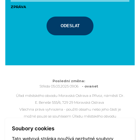
ZPRÁVA
ODESLAT
Poslední změna:
Středa 05.03.2025 09:06
- ovanet
Úřad městského obvodu Moravská Ostrava a Přívoz, náměstí Dr.
E. Beneše 555/6, 729 29 Moravská Ostrava
Všechna práva vyhrazena - použití obsahu nebo jeho částí je
možné pouze se souhlasem Úřadu městského obvodu
Moravská Ostrava a Přívoz.
Soubory cookies
Webové stránky jsou ve správě společnosti
OVANET a.s.
Tato webová stránka používá nezbytné soubory