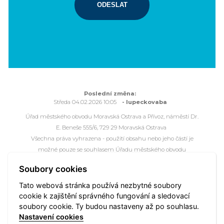
ODESLAT
Poslední změna:
Středa 04.02.2026 10:05
- lupeckovaba
Úřad městského obvodu Moravská Ostrava a Přívoz, náměstí Dr.
E. Beneše 555/6, 729 29 Moravská Ostrava
Všechna práva vyhrazena - použití obsahu nebo jeho částí je
možné pouze se souhlasem Úřadu městského obvodu
Moravská Ostrava a Přívoz.
Soubory cookies
Webové stránky jsou ve správě společnosti
OVANET a.s.
Tato webová stránka používá nezbytné soubory
cookie k zajištění správného fungování a sledovací
Mapa portálu
Přístupnost
Kontakt
Webmaster
soubory cookie. Ty budou nastaveny až po souhlasu.
Vyhledat
Nastavení cookies
Nastavení cookies