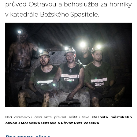
průvod Ostravou a bohoslužba za horníky
v katedrále Božského Spasitele.
Nad ostravskou částí akce převzal záštitu také
starosta městského
obvodu Moravská Ostrava a Přívoz Petr Veselka
.