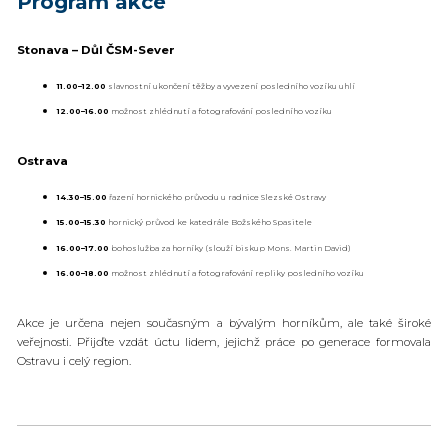
Program akce
Stonava – Důl ČSM-Sever
11.00–12.00
slavnostní ukončení těžby a vyvezení posledního vozíku uhlí
12.00–16.00
možnost zhlédnutí a fotografování posledního vozíku
Ostrava
14.30–15.00
řazení hornického průvodu u radnice Slezské Ostravy
15.00–15.30
hornický průvod ke katedrále Božského Spasitele
16.00–17.00
bohoslužba za horníky (slouží biskup Mons. Martin David)
16.00–18.00
možnost zhlédnutí a fotografování repliky posledního vozíku
Akce je určena nejen současným a bývalým horníkům, ale také široké
veřejnosti. Přijďte vzdát úctu lidem, jejichž práce po generace formovala
Ostravu i celý region.